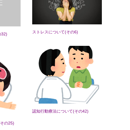
ストレスについて(その6)
32)
認知行動療法について(その42)
その25)