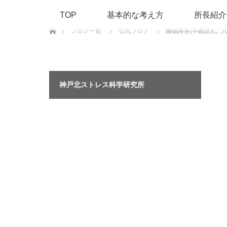
TOP
基本的な考え方
所長紹介
ホーム
ブログ一覧
公式ブログ
睡眠障害(不眠症)につい
神戸北ストレス科学研究所