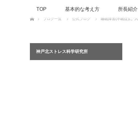
TOP
基本的な考え方
所長紹介
ホーム
ブログ一覧
公式ブログ
睡眠障害(不眠症)につい
神戸北ストレス科学研究所