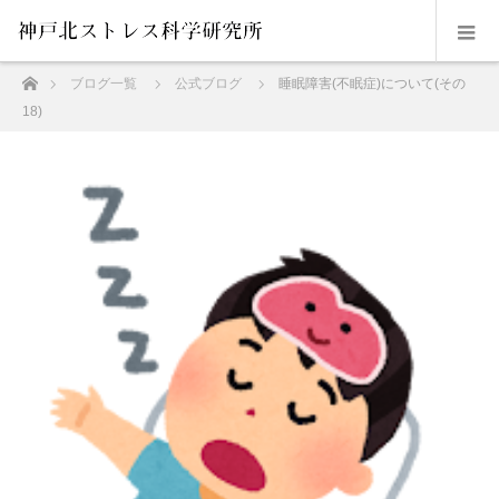
ホーム
ブログ一覧
公式ブログ
睡眠障害(不眠症)について(その
18)