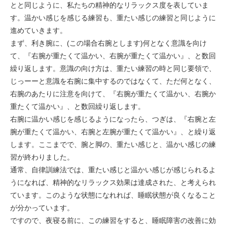
とと同じように、私たちの精神的なリラックス度を表していま
す。温かい感じを感じる練習も、重たい感じの練習と同じように
進めていきます。
まず、利き腕に、(この場合右腕とします)何となく意識を向け
て、『右腕が重たくて温かい、右腕が重たくて温かい』、と数回
繰り返します。意識の向け方は、重たい練習の時と同じ要領で、
じっーーと意識を右腕に集中するのではなくて、ただ何となく、
右腕のあたりに注意を向けて、『右腕が重たくて温かい、右腕か
重たくて温かい』、と数回繰り返します。
右腕に温かい感じを感じるようになったら、つぎは、『右腕と左
腕が重たくて温かい、右腕と左腕が重たくて温かい』、と繰り返
します。ここまでで、腕と脚の、重たい感じと、温かい感じの練
習が終わりました。
通常、自律訓練法では、重たい感じと温かい感じが感じられるよ
うになれば、精神的なリラックス効果は達成された、と考えられ
ています。このような状態になれれば、睡眠状態が良くなること
が分かっています。
ですので、夜寝る前に、この練習をすると、睡眠障害の改善に効