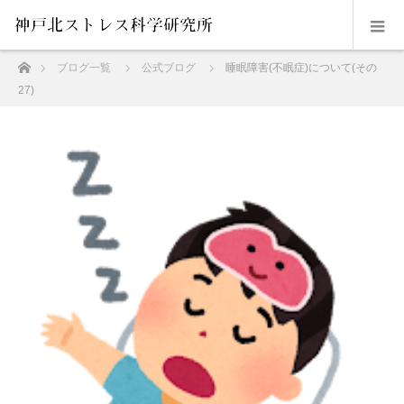
ホーム
ブログ一覧
公式ブログ
睡眠障害(不眠症)について(その
27)