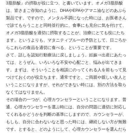
3脂肪酸』の摂取が役に立つ、と書いています。オメガ3脂肪酸
は、皆さまご存知のように、DHAやEPAやアマニ油などのあぶら
製品です。ですので、メンタル不調になった時には、お医者さん
で診てもらうことと同時並行的に、食事にも充分に気を付けて、
オメガ3脂肪酸を適切に摂取することが、治療にとても役にたち
ます。というよりも、マタニティブルーの予防として、日ごろか
らこれらの食品を適切に食べる、ということが重要です。
さて、話しを認知行動療法に戻しましょう。妊娠⇒出産にあたっ
ては、とうぜん、いろいろな不安や心配ごと、悩みが出てきま
す。まずは、そういうことを相談にのってくれる人を前もって見
つけておくのが役立ちます。通常ですと、ご両親や親しい友人と
いうことになりますが、それができない時には、別の方法を取ら
なくてはなりません。
その場合の一つが、心理カウンセラーということになります。普
通、心理カウンセラーを選ぶ時には、自分の問題に適切に対応し
てくれるかどうかを判断の基準にしますので、カウンセラーが、
もしも、自分に合わないなと思った時には、継続しない方が無難
です。とすると、どのようにして、心理カウンセラーを選んだら